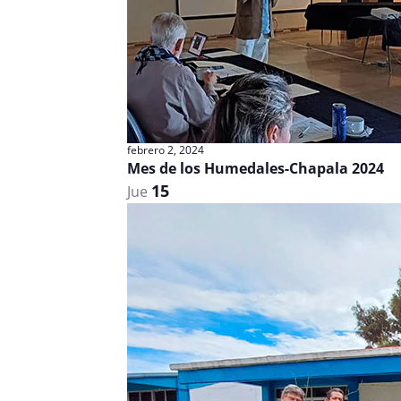
a
r
f
e
c
h
febrero 2, 2024
a
Mes de los Humedales-Chapala 2024
.
15
Jue