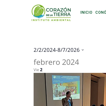
INICIO
CON
2/2/2024
-
8/7/2026
S
febrero 2024
e
l
2
Vie
e
c
c
i
o
n