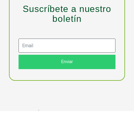
Suscríbete a nuestro
boletín
Enviar
2024 CORAZÓN DE LA TIERRA | Derechos reservados |
Prensa
|
Aviso de privacidad
| Mapa del sitio |
Desarrollo web:
calicastudio.mx