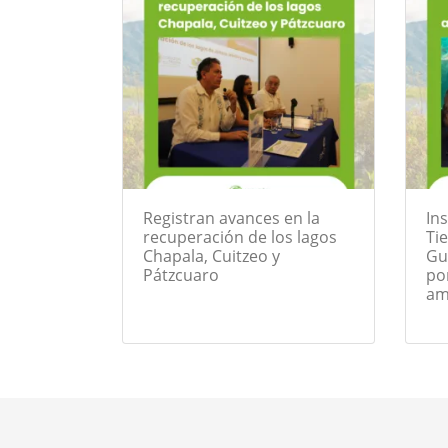
Registran avances en la
Ins
recuperación de los lagos
Ti
Chapala, Cuitzeo y
Gu
Pátzcuaro
po
am